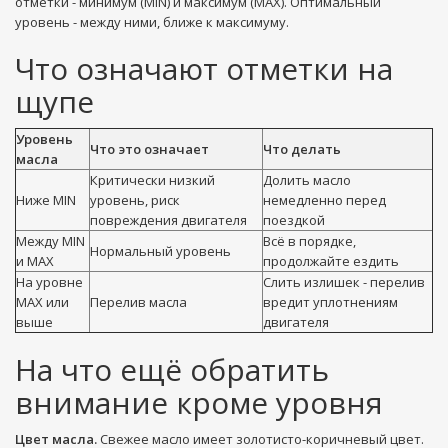
отметки - минимум (MIN) и максимум (MAX). Оптимальный
уровень - между ними, ближе к максимуму.
Что означают отметки на
щупе
Уровень
Что это означает
Что делать
масла
Критически низкий
Долить масло
Ниже MIN
уровень, риск
немедленно перед
повреждения двигателя
поездкой
Между MIN
Всё в порядке,
Нормальный уровень
и MAX
продолжайте ездить
На уровне
Слить излишек - перелив
MAX или
Перелив масла
вредит уплотнениям
выше
двигателя
На что ещё обратить
внимание кроме уровня
Цвет масла.
Свежее масло имеет золотисто-коричневый цвет.