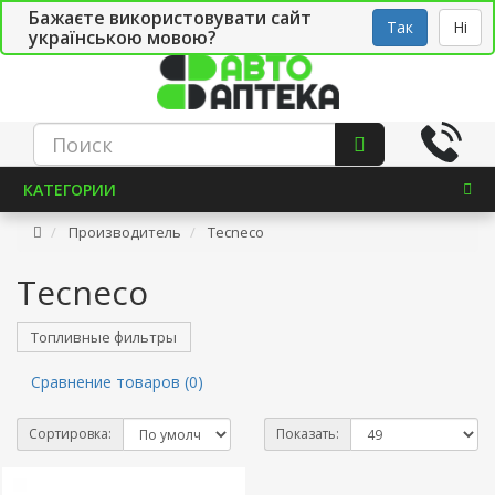
Бажаєте використовувати сайт
Рус
Укр
СТО
Так
Ні
українською мовою?
КАТЕГОРИИ
Производитель
Tecneco
Tecneco
Топливные фильтры
Сравнение товаров (0)
Сортировка:
Показать: