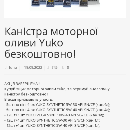
Каністра моторної
оливи Yuko
безкоштовно!
Julia
19.09.2022
745
0
АКЦІЯ ЗАВЕРШЕНА!!!
Купуй ящик моторної оливи Yuko, та отримуй аналогічну
каністру безкоштовно
!
В акції приймають участь:
-
5шт по ціні 4-ох YUKO SYNTHETIC 5W-30 API SN/CF (кан.4л);
- 5шт по ціні 4-ох YUKO SYNTHETIC 5W-40 API SN/CF (кан.4л);
- 12шт+1шт YUKO VEGA SYNT 10W-40 API SG/CD (кан.1л);
- 12шт+1шт YUKO SYNTHETIC 5W-30 API SN/CF (кан.1л);
- 12шт+1шт YUKO SYNTHETIC 5W-40 API SN/CF (кан.1л);