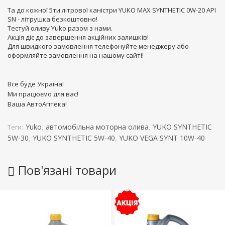
Та до кожної 5ти літрової каністри YUKO MAX SYNTHETIC 0W-20 API
SN - літрушка безкоштовно!
Тестуй оливу Yuko разом з нами
.
Акція діє до завершення акційних залишків!
Для швидкого замовлення телефонуйте менеджеру або
оформляйте замовлення на нашому сайті!
Все буде Україна
!
Ми працюємо для вас!
Ваша АвтоАптека!
Yuko
автомобільна моторна олива
YUKO SYNTHETIC
Теги:
,
,
5W-30
YUKO SYNTHETIC 5W-40
YUKO VEGA SYNT 10W-40
,
,
Пов'язані товари