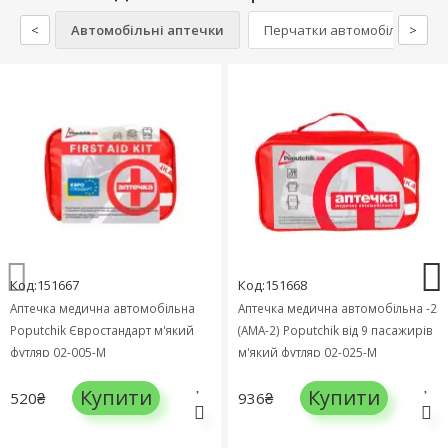
<
Автомобільні аптечки
Перчатки автомобільні
>
Код:151667
Код:151668
Аптечка медична автомобільна
Аптечка медична автомобільна -2
Poputchik Євростандарт м'який
(АМА-2) Poputchik від 9 пасажирів
футляр 02-005-М
м'який футляр 02-025-М
Купити
Купити
520₴
936₴