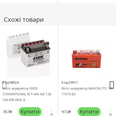
Схожі товари
Код:98024
Код:29911
Мото акумулятор EXIDE
Мото акумулятор MAXION YTX 7Ah
CONVENTIONAL 6СТ-4Ah АзЕ 12В
YTX7A-BS
50А (EN) EB4L-B
Купити
Купити
787₴
972₴