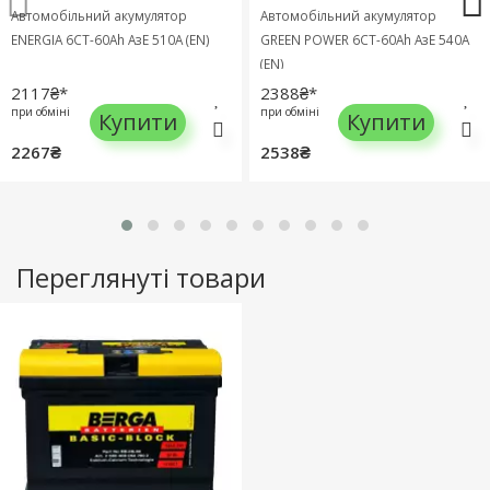
Автомобільний акумулятор
Автомобільний акумулятор
ENERGIA 6СТ-60Ah АзЕ 510A (EN)
GREEN POWER 6СТ-60Ah АзЕ 540A
(EN)
2117₴*
2388₴*
при обміні
при обміні
Купити
Купити
2267₴
2538₴
Переглянуті товари