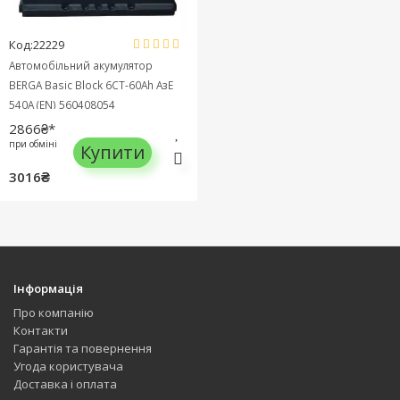
Код:22229
Автомобільний акумулятор
BERGA Basic Block 6СТ-60Ah АзЕ
540A (EN) 560408054
2866₴*
при обміні
Купити
3016₴
Інформація
Про компанію
Контакти
Гарантія та повернення
Угода користувача
Доставка і оплата