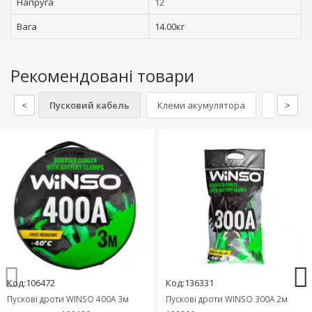
Напруга
12
Вага
14.00кг
Рекомендовані товари
<
Пусковий кабель
Клеми акумулятора
Зарядні 
>
Код:106472
Код:136331
Пускові дроти WINSO 400А 3м
Пускові дроти WINSO 300А 2м