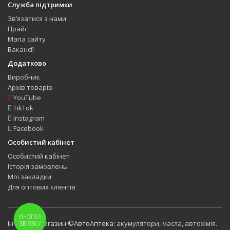
Служба підтримки
Зв’язатися з нами
Прайс
Мапа сайту
Вакансії
Додатково
Виробник
Архів товарів
YouTube
TikTok
Instagram
Facebook
Особистий кабінет
Особистий кабінет
Історія замовлень
Мої закладки
Для оптових клієнтів
КНОПКА
Інтернет-магазин ©АвтоАптека:
акумулятори
,
масла
,
автохімія
.
ЗВ'ЯЗКУ