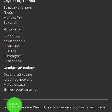
Служба підтримки
Зв’язатися з нами
Прайс
Мапа сайту
Вакансії
Додатково
Виробник
Архів товарів
YouTube
TikTok
Instagram
Facebook
Особистий кабінет
Особистий кабінет
Історія замовлень
Мої закладки
Для оптових клієнтів
КНОПКА
Інтернет-магазин ©АвтоАптека:
акумулятори
,
масла
,
автохімія
.
ЗВ'ЯЗКУ