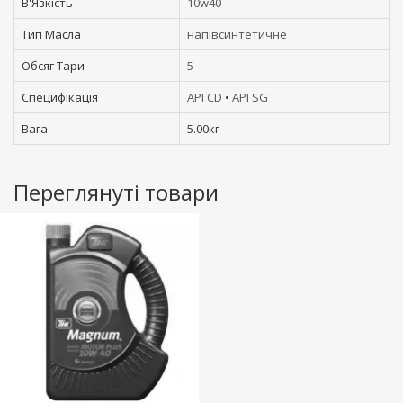
В'Язкість
10w40
Тип Масла
напівсинтетичне
Обсяг Тари
5
Специфікація
API CD
•
API SG
Вага
5.00кг
Переглянуті товари