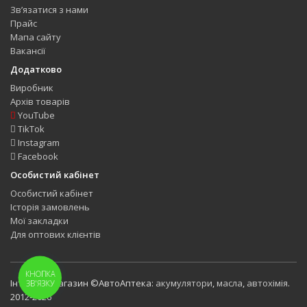
Зв’язатися з нами
Прайс
Мапа сайту
Вакансії
Додатково
Виробник
Архів товарів
YouTube
TikTok
Instagram
Facebook
Особистий кабінет
Особистий кабінет
Історія замовлень
Мої закладки
Для оптових клієнтів
КНОПКА
Інтернет-магазин ©АвтоАптека:
акумулятори
,
масла
,
автохімія
.
ЗВ'ЯЗКУ
2012-2026