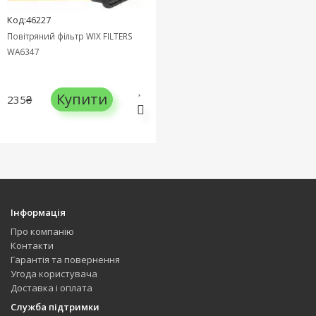
Код:46227
Повітряний фільтр WIX FILTERS
WA6347
Купити
235₴
Інформація
Про компанію
Контакти
Гарантія та повернення
Угода користувача
Доставка і оплата
Служба підтримки