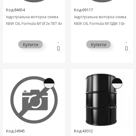
Код:84654
Код:69117
Індустріальна моторна олива
Індустріальна моторна олива
NEW OIL Formula М10Г2к ПЕТ 4л
NEW OIL Formula М10ДМ 10л
Купити
Купити
Код:24945
Код:43012