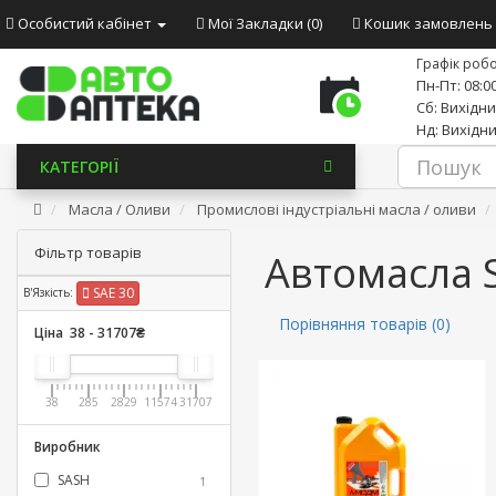
Особистий кабінет
Мої Закладки (0)
Кошик замовлень
Графік робо
Пн-Пт: 08:00
Сб: Вихідн
Нд: Вихідн
КАТЕГОРІЇ
Масла / Оливи
Промислові індустріальні масла / оливи
Фільтр товарів
Автомасла 
SAE 30
В'Язкість:
Порівняння товарів (0)
Ціна
38
-
31707
₴
38
285
2829
11574
31707
Виробник
SASH
1