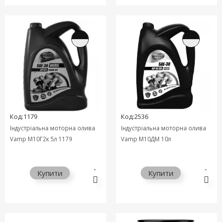
Код:1179
Код:2536
Індустріальна моторна олива
Індустріальна моторна олива
Vamp М10Г2к 5л 1179
Vamp М10ДМ 10л
Купити
Купити