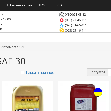
Новинний блог
Опт
СТО
ти:
0(800)21-03-22
 - 17:00
(066) 23-46-111
ий
(096) 01-66-111
ий
(063) 65-16-111
Автомасла SAE 30
SAE 30
Сортувати:
Тільки в наявності