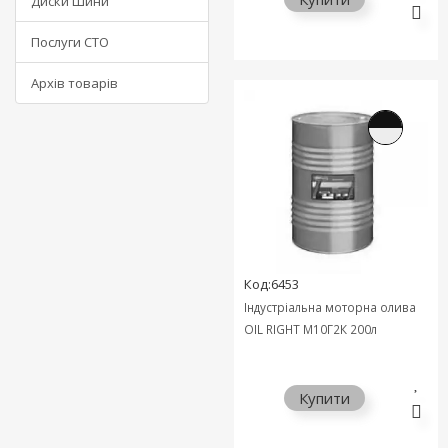
Диски Шини
Послуги СТО
Архів товарів
Код:6453
Індустріальна моторна олива
OIL RIGHT М10Г2К 200л
Купити