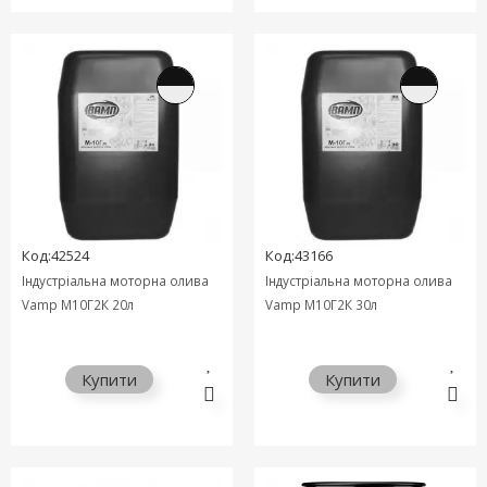
Код:42524
Код:43166
Індустріальна моторна олива
Індустріальна моторна олива
Vamp М10Г2К 20л
Vamp М10Г2К 30л
Купити
Купити