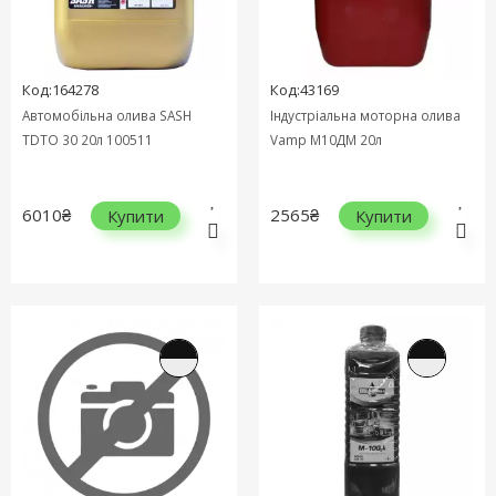
Код:164278
Код:43169
Автомобільна олива SASH
Індустріальна моторна олива
TDTO 30 20л 100511
Vamp М10ДМ 20л
6010₴
2565₴
Купити
Купити