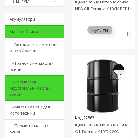
М10ДМ
Індустріальна моторна олива
35
SAE 30
NEW OIL Formula М10ДМ ПЕТ 1л
SAE 40
+2
Акумулятори
SAE 50
+2
Купити
SAE 60
Масла / Оливи
+1
UTTO
+2
- Автомобільні моторні
VDL100
+3
масла / оливи
VG 68
+1
- Трансмісійні масла /
VHVI
+1
оливи
І-20А
+13
І-40А
+10
- Промислові
індустріальні масла /
І-50А
+1
оливи
М-10ДМ
+1
М-14В2
+1
- Масла / оливи для
мото техніки
М-8В
+1
Код:22863
МГЕ-46
+4
Індустріальна моторна олива
- Промивні масла /
МГЕ-46В
+12
оливи
OIL Formula М10Г2К 200л