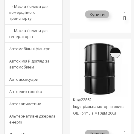
- Масла / оливи для
комерційного
Купити
транспорту
- Масла / оливи для
генераторів
Автомобільні фільтри
Автохімія й догляд за
автомобілем
Автоаксесуари
Автоелектроніка
Код:22862
Автозапчастини
Індустріальна моторна олива
OIL Formula М10ДМ 200л
Альтернативні джерела
енергії
Купити