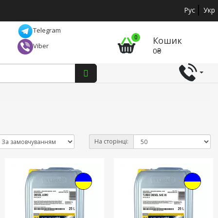
Рус
Укр
Telegram
0
Кошик
Viber
0₴
На сторінці: