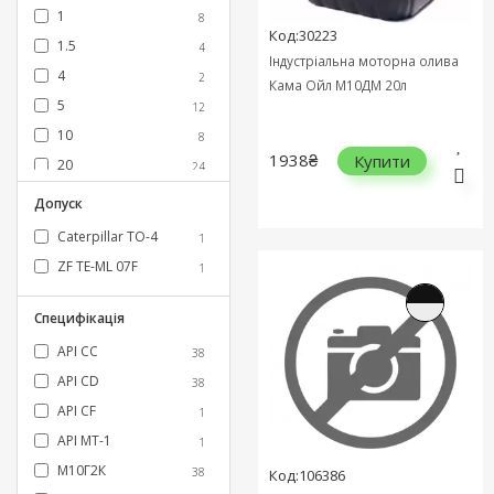
HLP 32
+16
1
8
Код:30223
HLP 46
+53
1.5
4
Індустріальна моторна олива
HLP 68
+14
4
2
Кама Ойл М10ДМ 20л
HM 46
+14
5
12
HM 68
+1
10
8
HV 15
1938₴
Купити
+2
20
24
HV 32
+4
25
1
Допуск
HVI 46
+1
30
2
Caterpillar TO-4
1
HVLP 32
+1
200
16
ZF TE-ML 07F
1
HVLP 46
+5
HVLP 68
+1
Специфікація
LHM
+2
API CC
38
LHM 32
+1
API CD
38
LHM 46
+2
API CF
1
LHV 46
+2
API MT-1
1
SAE 10
+2
М10Г2К
38
Код:106386
SAE 20
+18