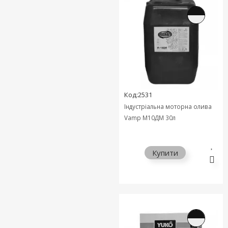
Код:2531
Індустріальна моторна олива
Vamp М10ДМ 30л
Купити