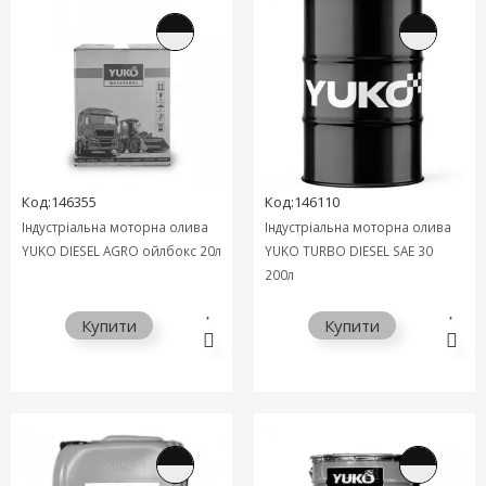
Код:146355
Код:146110
Індустріальна моторна олива
Індустріальна моторна олива
YUKO DIESEL AGRO ойлбокс 20л
YUKO TURBO DIESEL SAE 30
200л
Купити
Купити