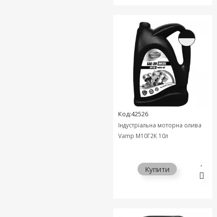
Код:42526
Індустріальна моторна олива
Vamp М10Г2К 10л
Купити