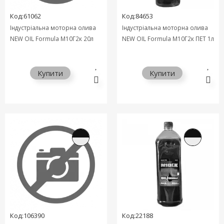
Код:61062
Код:84653
Індустріальна моторна олива
Індустріальна моторна олива
NEW OIL Formula М10Г2к 20л
NEW OIL Formula М10Г2к ПЕТ 1л
Купити
Купити
Код:106390
Код:22188