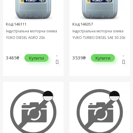
Код:146111
Код:146357
Індустріальна моторна олива
Індустріальна моторна олива
YUKO DIESEL AGRO 20л
YUKO TURBO DIESEL SAE 30 20л
3485₴
3539₴
Купити
Купити