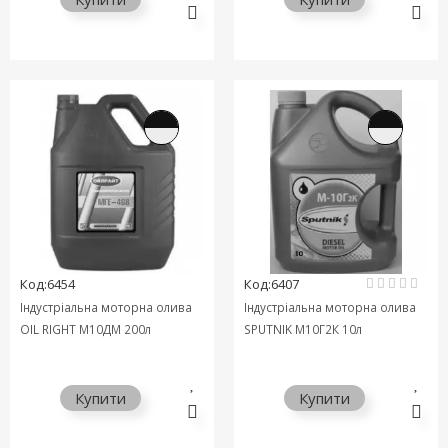
Код:6454
Код:6407
Індустріальна моторна олива
Індустріальна моторна олива
OIL RIGHT М10ДМ 200л
SPUTNIK М10Г2К 10л
Купити
Купити