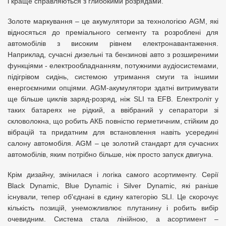
і краще справляються з глибокими розрядами.
Золоте маркування – це акумулятори за технологією AGM, які
відносяться до преміального сегменту та розроблені для
автомобілів з високим рівнем електронавантаження.
Наприклад, сучасні дизельні та бензинові авто з розширеними
функціями - електрообладнанням, потужними аудіосистемами,
підігрівом сидінь, системою утримання смуги та іншими
енергоємними опціями. AGM-акумулятори здатні витримувати
ще більше циклів заряд-розряд, ніж SLI та EFB. Електроліт у
таких батареях не рідкий, а ввібраний у сепаратори зі
скловолокна, що робить АКБ повністю герметичним, стійким до
вібрацій та придатним для встановлення навіть усередині
салону автомобіля. AGM – це золотий стандарт для сучасних
автомобілів, яким потрібно більше, ніж просто запуск двигуна.
Крім дизайну, змінилася і логіка самого асортименту. Серії
Black Dynamic, Blue Dynamic і Silver Dynamic, які раніше
існували, тепер об'єднані в єдину категорію SLI. Це скорочує
кількість позицій, унеможливлює плутанину і робить вибір
очевидним. Система стала лінійною, а асортимент –