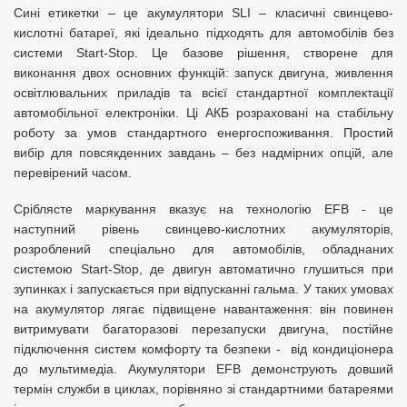
Сині етикетки – це акумулятори SLI – класичні свинцево-
кислотні батареї, які ідеально підходять для автомобілів без
системи Start-Stop. Це базове рішення, створене для
виконання двох основних функцій: запуск двигуна, живлення
освітлювальних приладів та всієї стандартної комплектації
автомобільної електроніки. Ці АКБ розраховані на стабільну
роботу за умов стандартного енергоспоживання. Простий
вибір для повсякденних завдань – без надмірних опцій, але
перевірений часом.
Сріблясте маркування вказує на технологію EFB - це
наступний рівень свинцево-кислотних акумуляторів,
розроблений спеціально для автомобілів, обладнаних
системою Start-Stop, де двигун автоматично глушиться при
зупинках і запускається при відпусканні гальма. У таких умовах
на акумулятор лягає підвищене навантаження: він повинен
витримувати багаторазові перезапуски двигуна, постійне
підключення систем комфорту та безпеки - від кондиціонера
до мультимедіа. Акумулятори EFB демонструють довший
термін служби в циклах, порівняно зі стандартними батареями