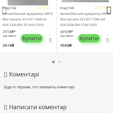
Код:2142
Код:2146
Автомобільний акумулятор VARTA
Автомобільний акумулятор VARTA
Blue Dynamic A15 6СТ-40Ah Аз
Blue Dynamic E23 6СТ-70Ah АзЕ
ASIA 330A (EN) ТК 540127033
ASIA 630A (EN) 570412063
2518₴*
4393₴*
при обміні
при обміні
Купити
Купити
2618₴
4568₴
Коментарі
Будьте першим, хто залишить коментар!
Написати коментар