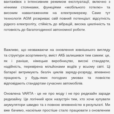
вантажівок з інтенсивним режимом експлуатації, включно з
нічними стоянками, функціями «мобільного готелю» та
високим навантаженням на електромережу. Саме тут
технологія AGM розкриває свій повний потенціал: відсутність
рідкого електроліту, стійкість до вібрацій, висока циклічність та
готовність до багатогодинної автономної роботи.
Важливо, що незважаючи на оновлення зовнішнього вигляду
та структури асортименту, вміст АКБ залишився тим самим: це,
як і раніше, німецьке виробництво, високі стандарти,
надійність, перевірена мільйонами водіїв у всьому світі. Ці
батареї витримують безліч циклів заряду-розряду, впевнено
працюють у будь-яких погодних умовах та повністю
відповідають стандартам сучасних автомобілів.
Оновлена VARTA - це не про моду і не про редизайн заради
редизайну. Це логічний крок назустріч тим, хто хоче купувати
акумулятори швидко та з повною впевненістю в результаті. Ми
вже бачимо, наскільки простіше стало працювати з оновленим