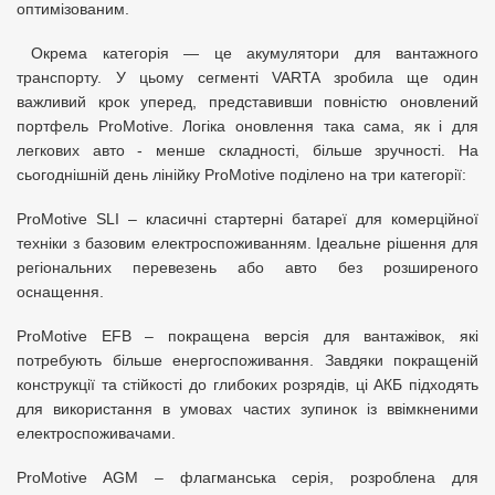
оптимізованим.
Окрема категорія — це акумулятори для вантажного
транспорту. У цьому сегменті VARTA зробила ще один
важливий крок уперед, представивши повністю оновлений
портфель ProMotive. Логіка оновлення така сама, як і для
легкових авто - менше складності, більше зручності. На
сьогоднішній день лінійку ProMotive поділено на три категорії:
ProMotive SLI – класичні стартерні батареї для комерційної
техніки з базовим електроспоживанням. Ідеальне рішення для
регіональних перевезень або авто без розширеного
оснащення.
ProMotive EFB – покращена версія для вантажівок, які
потребують більше енергоспоживання. Завдяки покращеній
конструкції та стійкості до глибоких розрядів, ці АКБ підходять
для використання в умовах частих зупинок із ввімкненими
електроспоживачами.
ProMotive AGM – флагманська серія, розроблена для