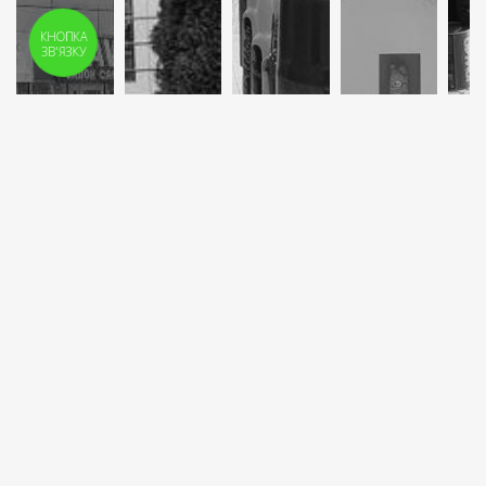
КНОПКА
ЗВ'ЯЗКУ
Ласкаво просимо, Автомаркет АвтоАптеки у м
істі Києві
-
один із маркетів мережі магазинів та СТО сім
’
ї
"АвтоАптеки"
. Маркет відкрили 2021 році в тихому
спальному районі. Дуже зручне розташування: тихе
спокійне місце, вийшов і забрав інтернет-замовлення
та ще й прикупив корисних речей для авто, поблизу