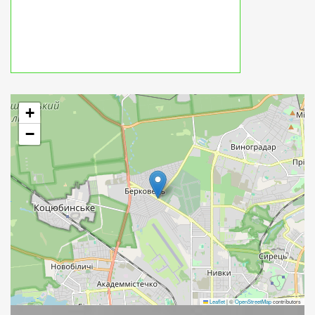
+
−
Leaflet
|
©
OpenStreetMap
contributors