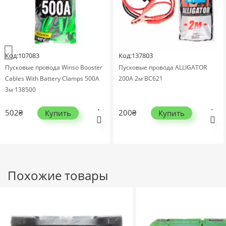
Код:107083
Код:137803
Пусковые провода Winso Booster
Пусковые провода ALLIGATOR
Cables With Battery Clamps 500А
200A 2м BC621
3м 138500
502₴
200₴
Купить
Купить
Похожие товары