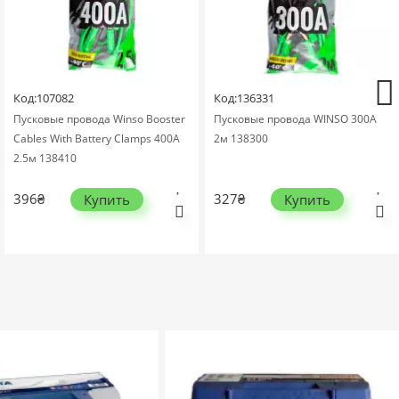
Код:107082
Код:136331
Пусковые провода Winso Booster
Пусковые провода WINSO 300А
Cables With Battery Clamps 400А
2м 138300
2,5м 138410
396₴
327₴
Купить
Купить