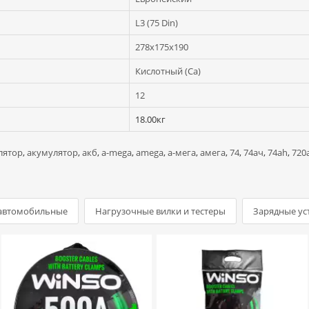
L3 (75 Din)
278x175x190
Кислотный (Ca)
12
18.00кг
лятор
,
акумулятор
,
акб
,
a-mega
,
amega
,
а-мега
,
амега
,
74
,
74ач
,
74ah
,
720
 автомобильные
Нагрузочные вилки и тестеры
Зарядные ус