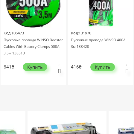
Код:106473
Код:131970
Пусковые провода WINSO Booster
Пусковые провода WINSO 400А
Cables With Battery Clamps 500А
3м 138420
3,5м 138510
641₴
416₴
Купить
Купить