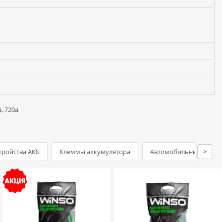
а
,
720a
тройства АКБ
Клеммы аккумулятора
Автомобильные аптеч
>