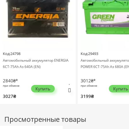
Код:24798
Код:29493
Автомобильный аккумулятор ENERGIA
Автомобильный аккумулят
6СТ-75Ah Аз 640A (EN)
POWER 6СТ-75Ah Аз 680A (E
2840₴*
3012₴*
при обмене
при обмене
Купить
Купить
3027₴
3199₴
Просмотренные товары