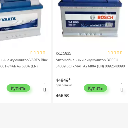
Код:5835
ый аккумулятор VARTA Blue
Автомобильный аккумулятор BOSCH
6СТ-74Ah Аз 680A (EN)
S4009 6СТ-74Ah Аз 680A (EN) 0092S40090
4484₴*
при обмене
Купить
Купить
4669₴