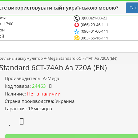
 блог
Опт
СТО
єте використовувати сайт українською мовою?
Так
оты:
0(800)21-03-22
 - 17:00
(066) 23-46-111
ной
(096) 01-66-111
ой
(063) 65-16-111
ильный аккумулятор A-Mega Standard 6СТ-74Ah Аз 720A (EN)
tandard 6СТ-74Ah Аз 720A (EN)
Производитель:
A-Mega
Код товара:
24463
Наличие:
Нет в наличии
Страна производства: Украина
Гарантия: 18месяцев