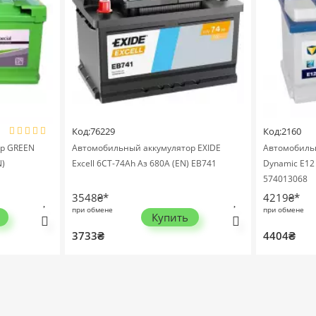
Код:76229
Код:2160
ор GREEN
Автомобильный аккумулятор EXIDE
Автомобильн
N)
Excell 6СТ-74Ah Аз 680A (EN) EB741
Dynamic E12 
574013068
3548₴*
4219₴*
при обмене
при обмене
Купить
3733₴
4404₴