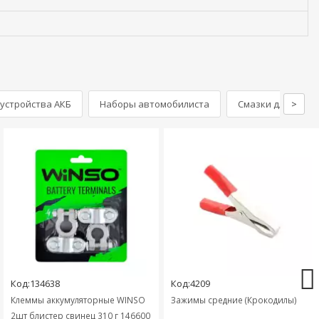
устройства АКБ
Наборы автомобилиста
Смазки для клем
>
Код:134638
Код:4209
Клеммы аккумуляторные WINSO
Зажимы средние (Крокодилы)
2шт блистер свинец 310 г 146600