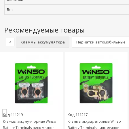
Вес
Рекомендуемые товары
<
Клеммы аккумулятора
Перчатки автомобильные
Код:111219
Код:111217
Клеммы аккумуляторные Winso
Клеммы аккумуляторные Winso
Battery Terminals цинк медное
Battery Terminals цинк медное