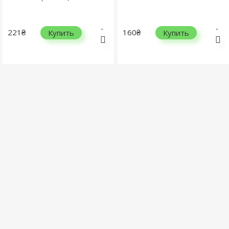
221₴
160₴
Купить
Купить