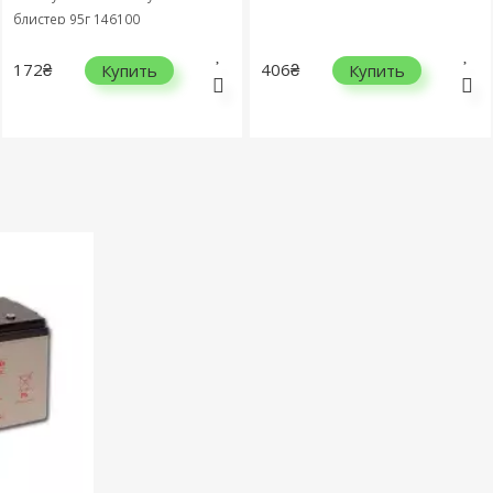
блистер 95г 146100
172₴
406₴
Купить
Купить