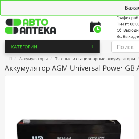
Личный кабинет
Закладки (0)
Корзина
Новостно
Бажа
График раб
Пн-Пт: 08:00
Сб: Выход
Вс: Выходн
КАТЕГОРИИ
Аккумуляторы
Тяговые и стационарные аккумуляторы
Аккумулятор AGM Universal Power GB 