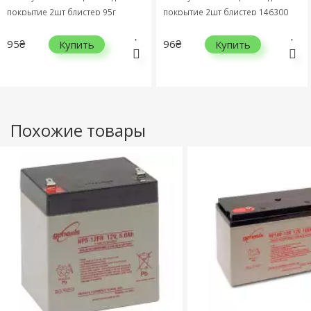
покрытие 2шт блистер 95г
покрытие 2шт блистер 146300
146700
95₴
96₴
Купить
Купить
Похожие товары