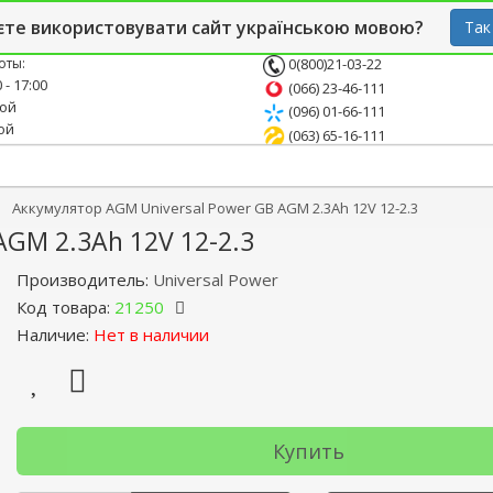
й блог
Опт
СТО
єте використовувати сайт українською мовою?
Так
оты:
0(800)21-03-22
 - 17:00
(066) 23-46-111
ной
(096) 01-66-111
ой
(063) 65-16-111
Аккумулятор AGM Universal Power GB AGM 2.3Ah 12V 12-2.3
AGM 2.3Ah 12V 12-2.3
Производитель:
Universal Power
Код товара:
21250
Наличие:
Нет в наличии
Купить