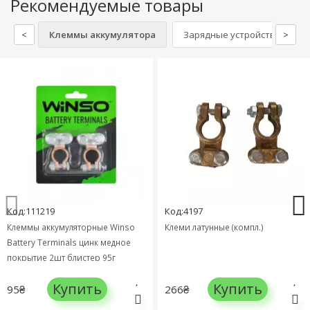
Рекомендуемые товары
<
Клеммы аккумулятора
Зарядные устройства АКБ
>
Код:111219
Код:4197
Клеммы аккумуляторные Winso
Клеми латунные (компл.)
Battery Terminals цинк медное
покрытие 2шт блистер 95г
146700
Купить
Купить
95₴
266₴