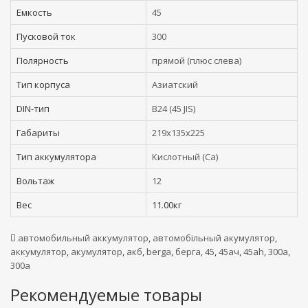
Емкость
45
Пусковой ток
300
Полярность
прямой (плюс слева)
Тип корпуса
Азиатский
DIN-тип
B24 (45 JIS)
Габариты
219x135x225
Тип аккумулятора
Кислотный (Ca)
Вольтаж
12
Вес
11.00кг
автомобильный аккумулятор
,
автомобільный акумулятор
,
аккумулятор
,
акумулятор
,
акб
,
berga
,
берга
,
45
,
45ач
,
45ah
,
300а
,
300a
Рекомендуемые товары