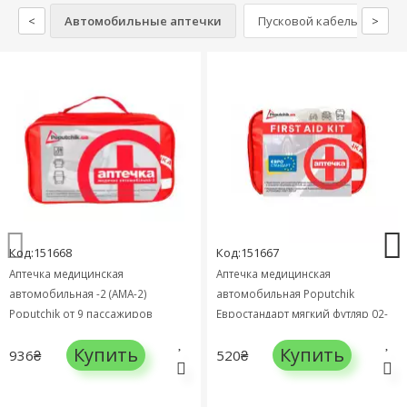
<
Автомобильные аптечки
Пусковой кабель
>
К
Код:151668
Код:151667
Аптечка медицинская
Аптечка медицинская
автомобильная -2 (АМА-2)
автомобильная Poputchik
Poputchik от 9 пассажиров
Евростандарт мягкий футляр 02-
мягкий футляр 02-025-М
005-М
Купить
Купить
936₴
520₴