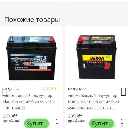
Похожие товары
Код:23171
Код:28277
Автомобильный аккумулятор
Автомобильный аккумулятор
BlackMax 6СТ-45Ah Аз ASIA 350A
BERGA Basic Block 6СТ-45Ah Аз
(EN) ТК B4022
ASIA 330A (EN) ТК 545157033
2373₴*
2399₴*
при обмене
при обмене
Купить
Купить