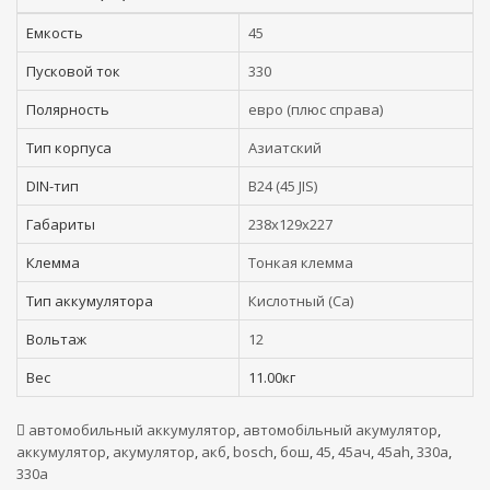
Емкость
45
Пусковой ток
330
Полярность
евро (плюс справа)
Тип корпуса
Азиатский
DIN-тип
B24 (45 JIS)
Габариты
238x129x227
Клемма
Тонкая клемма
Тип аккумулятора
Кислотный (Ca)
Вольтаж
12
Вес
11.00кг
автомобильный аккумулятор
,
автомобільный акумулятор
,
аккумулятор
,
акумулятор
,
акб
,
bosch
,
бош
,
45
,
45ач
,
45ah
,
330а
,
330a