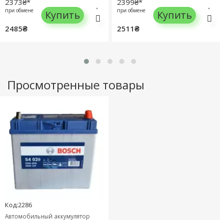
2373₴*
2399₴*
при обмене
при обмене
Купить
Купить
2485₴
2511₴
Просмотренные товары
Код:2286
Автомобильный аккумулятор