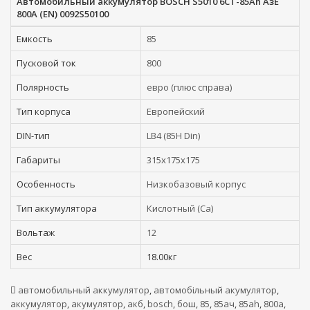
Автомобильный аккумулятор BOSCH S5010 6СТ-85Ah АзЕ
800A (EN) 0092S50100
Емкость
85
Пусковой ток
800
Полярность
евро (плюс справа)
Тип корпуса
Европейский
DIN-тип
LB4 (85H Din)
Габариты
315x175x175
Особенность
Низкобазовый корпус
Тип аккумулятора
Кислотный (Ca)
Вольтаж
12
Вес
18.00кг
автомобильный аккумулятор
,
автомобільный акумулятор
,
аккумулятор
,
акумулятор
,
акб
,
bosch
,
бош
,
85
,
85ач
,
85ah
,
800а
,