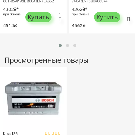
6СТ-85Ah АзЕ 800A (EN) EA852
740A (EN) 580406074
4302₴*
4362₴*
при обмене
при обмене
Купить
Купить
4514₴
4562₴
Просмотренные товары
Код:186