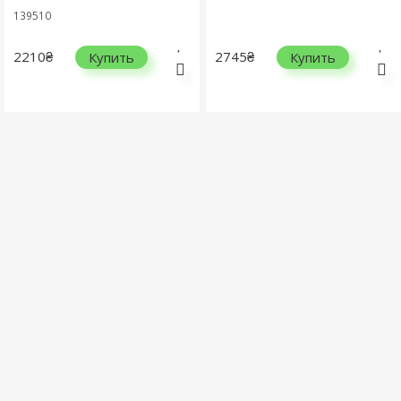
139510
2210₴
2745₴
Купить
Купить