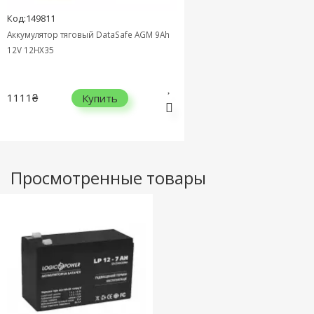
Код:149811
Аккумулятор тяговый DataSafe AGM 9Ah
12V 12HX35
1111₴
Купить
Просмотренные товары