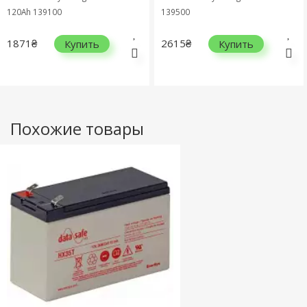
120Ah 139100
139500
1871₴
2615₴
Купить
Купить
Похожие товары