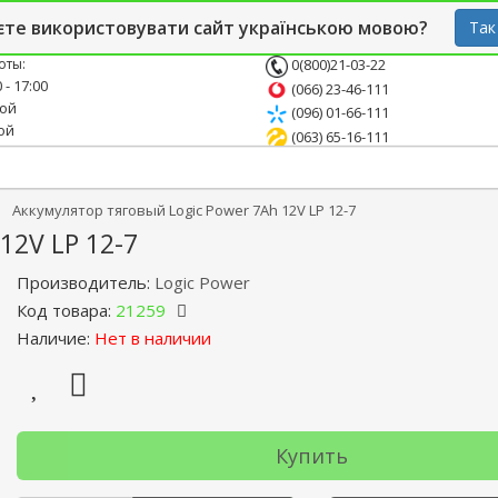
й блог
Опт
СТО
єте використовувати сайт українською мовою?
Так
оты:
0(800)21-03-22
 - 17:00
(066) 23-46-111
ной
(096) 01-66-111
ой
(063) 65-16-111
Аккумулятор тяговый Logic Power 7Ah 12V LP 12-7
12V LP 12-7
Производитель:
Logic Power
Код товара:
21259
Наличие:
Нет в наличии
Купить