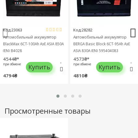
Код:23063
Код:28282
Автомобильный аккумулятор
Автомобильный аккумулятор
BlackMax 6СТ-100Ah АзЕ ASIA 850A
BERGA Basic Block 6СТ-95Ah АзЕ
(EN) B4028
ASIA 830A (EN) 595404083
4544₴*
4573₴*
при обмене
при обмене
Купить
Купить
4794₴
4810₴
Просмотренные товары