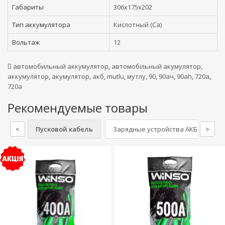
Габариты
306x175x202
Тип аккумулятора
Кислотный (Ca)
Вольтаж
12
автомобильный аккумулятор
,
автомобільный акумулятор
,
аккумулятор
,
акумулятор
,
акб
,
mutlu
,
мутлу
,
90
,
90ач
,
90ah
,
720а
,
720a
Рекомендуемые товары
<
Пусковой кабель
Зарядные устройства АКБ
>
См