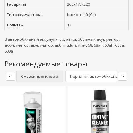
Габариты
260x175x220
Тип аккумулятора
Кислотный (Ca)
Вольтаж
12
автомобильный аккумулятор
,
автомобільный акумулятор
,
аккумулятор
,
акумулятор
,
акб
,
mutlu
,
мутлу
,
68
,
68ач
,
68ah
,
600а
,
600a
Рекомендуемые товары
<
Смазки для клемм
Перчатки автомобильные
>