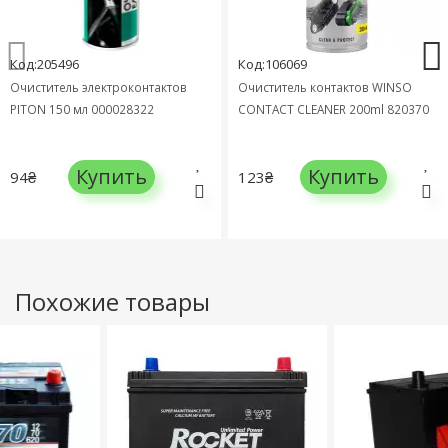
Код:205496
Код:106069
Очиститель электроконтактов
Очиститель контактов WINSO
PITON 150 мл 000028322
CONTACT CLEANER 200ml 820370
Купить
Купить
94₴
123₴
Похожие товары