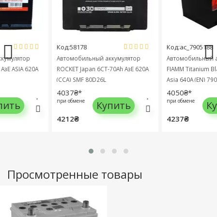
Код:58178
Код:ac_7905188
улятор
Автомобильный аккумулятор
Автомобильный акку
ASIA 620A
ROCKET Japan 6СТ-70Ah АзЕ 620A
FIAMM Titanium Black 
(CCA) SMF 80D26L
Asia 640A (EN) 790518
4037₴*
4050₴*
при обмене
при обмене
ть
Купить
Купи
4212₴
4237₴
Просмотренные товары