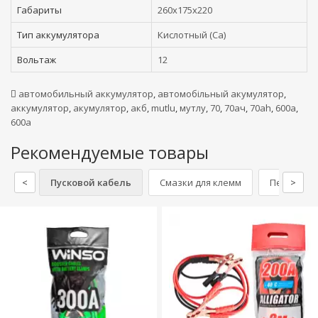
Габариты
260x175x220
Тип аккумулятора
Кислотный (Ca)
Вольтаж
12
автомобильный аккумулятор
,
автомобільный акумулятор
,
аккумулятор
,
акумулятор
,
акб
,
mutlu
,
мутлу
,
70
,
70ач
,
70ah
,
600а
,
600a
Рекомендуемые товары
<
Пусковой кабель
Смазки для клемм
Перчатки
>