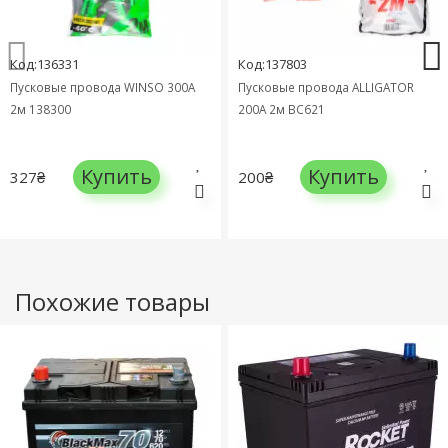
Код:136331
Код:137803
Пусковые провода WINSO 300А
Пусковые провода ALLIGATOR
2м 138300
200A 2м BC621
Купить
Купить
327₴
200₴
Похожие товары