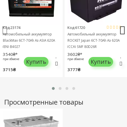
Код:23174
Код:61720
Автомобильный аккумулятор
Автомобильный аккумулятор
BlackMax 6СТ-70Ah Аз ASIA 620A
ROCKET Japan 6СТ-70Ah Аз 620A
(EN) B4027
(CCA) SMF 80D26R
3540₴*
3602₴*
при обмене
при обмене
Купить
Купить
3715₴
3777₴
Просмотренные товары