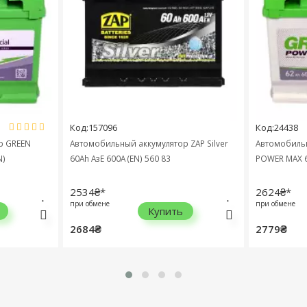
Код:157096
Код:24438
 GREEN
Автомобильный аккумулятор ZAP Silver
Автомобильны
60Ah АзЕ 600A (EN) 560 83
POWER MAX 6СТ
2534₴*
2624₴*
при обмене
при обмене
Купить
2684₴
2779₴