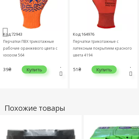
Код:72943
Код:164976
Перчатки ПВХ трикотажные
Перчатки трикотажные с
рабочие оранжевого цвета с
латексным покрытием красного
узором 564
цвета 4194
39₴
51₴
Купить
Купить
Похожие товары