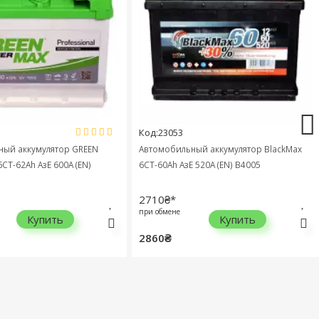
Код:23053
й аккумулятор GREEN
Автомобильный аккумулятор BlackMax
-62Ah АзЕ 600A (EN)
6СТ-60Ah АзЕ 520A (EN) B4005
2710₴*
при обмене
Купить
Купить
2860₴