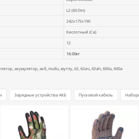
L2 (60 Din)
242x175x190
Кислотный (Ca)
12
16.00кг
улятор
,
акумулятор
,
акб
,
mutlu
,
мутлу
,
63
,
63ач
,
63ah
,
600а
,
600a
и
Зарядные устройства АКБ
Пусковой кабель
Набор