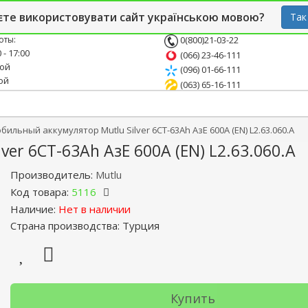
й блог
Опт
СТО
єте використовувати сайт українською мовою?
Так
оты:
0(800)21-03-22
 - 17:00
(066) 23-46-111
ной
(096) 01-66-111
ой
(063) 65-16-111
ильный аккумулятор Mutlu Silver 6СТ-63Ah АзЕ 600A (EN) L2.63.060.A
er 6СТ-63Ah АзЕ 600A (EN) L2.63.060.A
Производитель:
Mutlu
Код товара:
5116
Наличие:
Нет в наличии
Страна производства: Турция
Купить