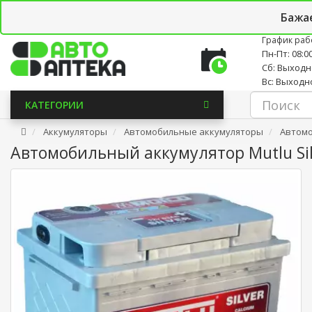
Личный кабинет
Закладки (0)
Корзина
Новостно
Бажа
График раб
Пн-Пт: 08:00
Сб: Выход
Вс: Выходн
КАТЕГОРИИ
Аккумуляторы
Автомобильные аккумуляторы
Автомоб
Автомобильный аккумулятор Mutlu Silv