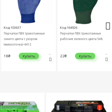
Код:103637
Код:164926
Перчатки ПВХ трикотажные
Перчатки ПВХ трикотажные
синего цвета с узором
рабочие зеленого цвета 548
(микроточка) 4412
18₴
22₴
Купить
Купить