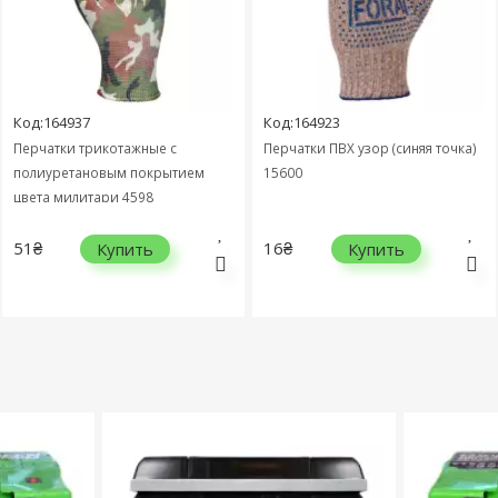
Код:164937
Код:164923
Перчатки трикотажные с
Перчатки ПВХ узор (синяя точка)
полиуретановым покрытием
15600
цвета милитари 4598
51₴
16₴
Купить
Купить