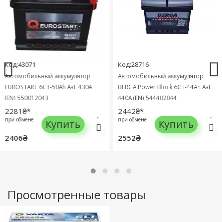
Код:43071
Код:28716
Автомобильный аккумулятор
Автомобильный аккумулятор
EUROSTART 6СТ-50Ah АзЕ 430A
BERGA Power Block 6СТ-44Ah АзЕ
(EN) 550012043
440A (EN) 544402044
2281₴*
2442₴*
ри обмене
при обмене
Купить
Купить
2406₴
2552₴
Просмотренные товары