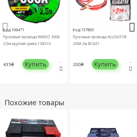
Код:106471
Код:137803
Пусковые провода WINSO 300А
Пусковые провода ALLIGATOR
2,5м круглая сумка 138310
200A 2м BC621
Купить
Купить
435₴
200₴
Похожие товары