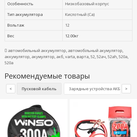
Особенность
Низкобазовый корпус
Тип аккумулятора
Кислотный (Ca)
Вольтаж
12
Вес
12.00кг
автомобильный аккумулятор
,
автомобільный акумулятор
,
аккумулятор
,
акумулятор
,
акб
,
varta
,
варта
,
52
,
52ач
,
52ah
,
520а
,
520a
Рекомендуемые товары
<
Пусковой кабель
Зарядные устройства АКБ
>
См