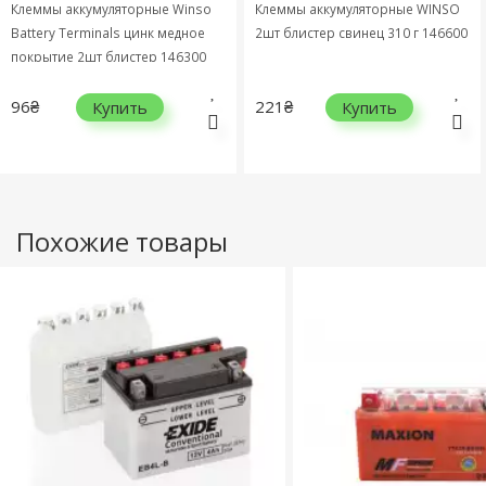
Клеммы аккумуляторные Winso
Клеммы аккумуляторные WINSO
Battery Terminals цинк медное
2шт блистер свинец 310 г 146600
покрытие 2шт блистер 146300
96₴
221₴
Купить
Купить
Похожие товары