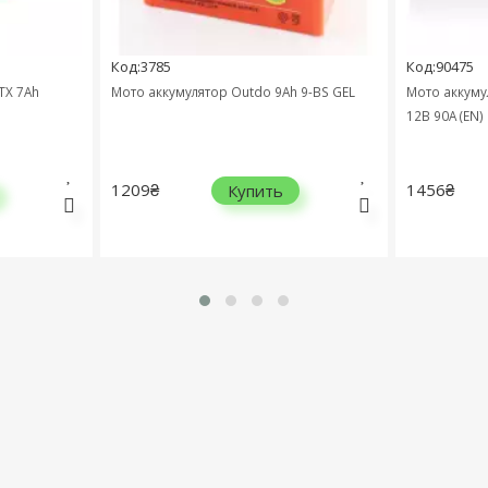
Код:3785
Код:90475
TX 7Ah
Мото аккумулятор Outdo 9Ah 9-BS GEL
Мото аккуму
12В 90А (EN)
1209₴
1456₴
Купить