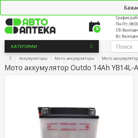
Личный кабинет
Закладки (0)
Корзина
Новостно
Бажа
График раб
Пн-Пт: 08:00
Сб: Выход
Вс: Выходн
КАТЕГОРИИ
Аккумуляторы
Мото аккумуляторы
Мото аккумулятор 
Мото аккумулятор Outdo 14Ah YB14L-A