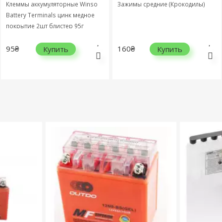
Клеммы аккумуляторные Winso
Зажимы средние (Крокодилы)
Battery Terminals цинк медное
покрытие 2шт блистер 95г
146700
95₴
160₴
Купить
Купить