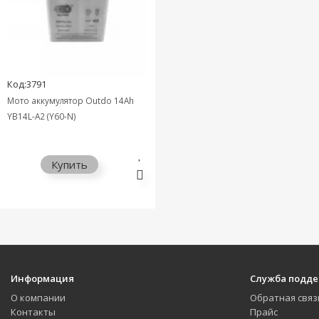
Код:3791
Мото аккумулятор Outdo 14Ah
YB14L-A2 (Y60-N)
Купить
Информация
Служба подд
О компании
Обратная связ
Контакты
Прайс