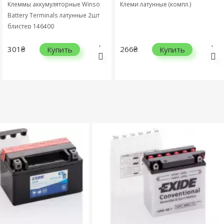
Клеммы аккумуляторные Winso
Клеми латунные (компл.)
Battery Terminals латунные 2шт
блистер 146400
301₴
266₴
Купить
Купить