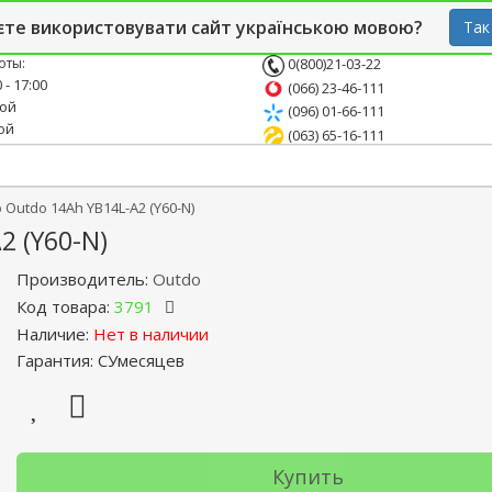
й блог
Опт
СТО
єте використовувати сайт українською мовою?
Так
оты:
0(800)21-03-22
 - 17:00
(066) 23-46-111
ной
(096) 01-66-111
ой
(063) 65-16-111
Outdo 14Ah YB14L-A2 (Y60-N)
2 (Y60-N)
Производитель:
Outdo
Код товара:
3791
Наличие:
Нет в наличии
Гарантия: СУмесяцев
Купить