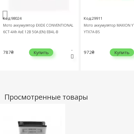
Код:98024
Код:29911
Мото аккумулятор EXIDE CONVENTIONAL
Мото аккумулятор MAXION Y
6СТ-4Ah АзЕ 12В 50А (EN) EB4L-B
YTX7A-BS
787₴
972₴
Купить
Купить
Просмотренные товары