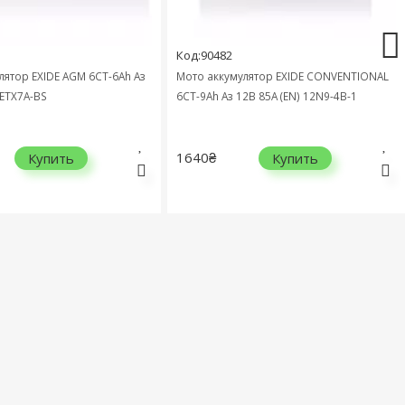
Код:90482
лятор EXIDE AGM 6СТ-6Ah Аз
Мото аккумулятор EXIDE CONVENTIONAL
 ETX7A-BS
6СТ-9Ah Аз 12В 85А (EN) 12N9-4B-1
1640₴
Купить
Купить