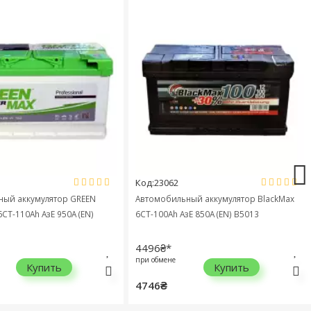
Код:23062
й аккумулятор GREEN
Автомобильный аккумулятор BlackMax
Т-110Ah АзЕ 950A (EN)
6СТ-100Ah АзЕ 850A (EN) B5013
4496₴*
при обмене
Купить
Купить
4746₴