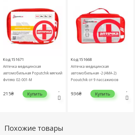
Код:151671
Код:151668
Аптечка медицинская
Аптечка медицинская
автомобильная Poputchik мягкий
автомобильная -2 (АМА-2)
футляр 02-001-М
Poputchik от 9 пассажиров
мягкий футляр 02-025-М
215₴
936₴
Купить
Купить
Похожие товары