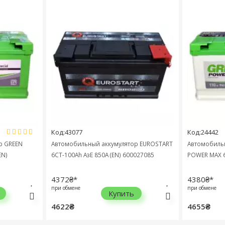
Код:43077
Код:24442
 GREEN
Автомобильный аккумулятор EUROSTART
Автомобильны
N)
6СТ-100Ah АзЕ 850A (EN) 600027085
POWER MAX 6С
4372₴*
4380₴*
при обмене
при обмене
Купить
4622₴
4655₴