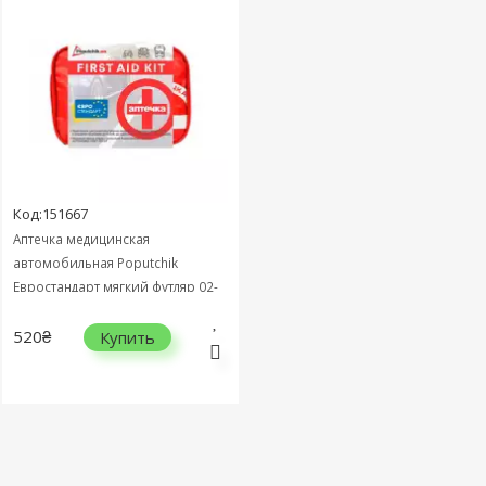
Код:151667
Аптечка медицинская
автомобильная Poputchik
Евростандарт мягкий футляр 02-
005-М
520₴
Купить