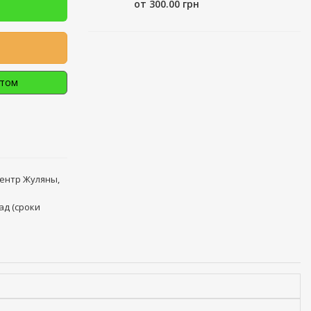
от 300.00 грн
птом
центр Жуляны,
ад (сроки