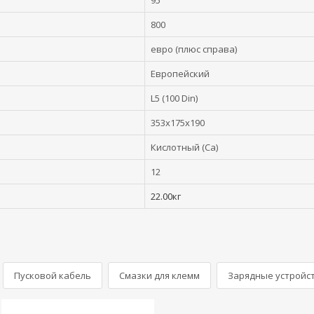
95
800
евро (плюс справа)
Европейский
L5 (100 Din)
353x175x190
Кислотный (Ca)
12
22.00кг
Пусковой кабель
Смазки для клемм
Зарядные устройс