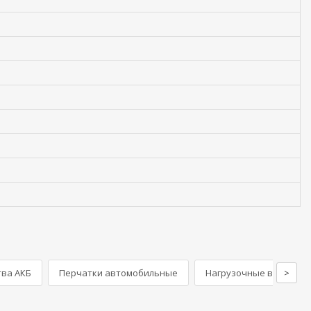
тва АКБ
Перчатки автомобильные
Нагрузочные вилки и т
>