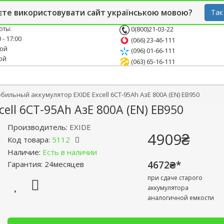
й блог
Опт
СТО
єте використовувати сайт українською мовою?
Так
оты:
0(800)21-03-22
 - 17:00
(066) 23-46-111
ной
(096) 01-66-111
ой
(063) 65-16-111
бильный аккумулятор EXIDE Excell 6СТ-95Ah АзЕ 800A (EN) EB950
ll 6СТ-95Ah АзЕ 800A (EN) EB950
Производитель:
EXIDE
4909₴
Код товара:
5112
Наличие:
Есть в наличии
4672₴*
Гарантия: 24месяцев
при сдаче старого
аккумулятора
аналогичной емкости