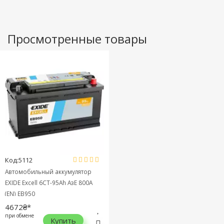
Просмотренные товары
Код:5112
Автомобильный аккумулятор
EXIDE Excell 6СТ-95Ah АзЕ 800A
(EN) EB950
4672₴*
при обмене
Купить