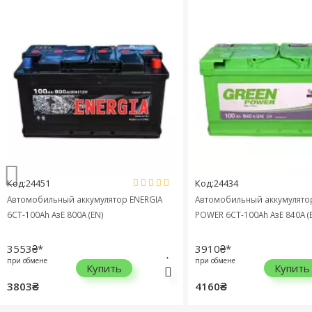
Код:24451
Код:24434
Автомобильный аккумулятор ENERGIA
Автомобильный аккумулятор
6СТ-100Ah АзЕ 800A (EN)
POWER 6СТ-100Ah АзЕ 840A (E
3553₴*
3910₴*
при обмене
при обмене
Купить
Купить
3803₴
4160₴