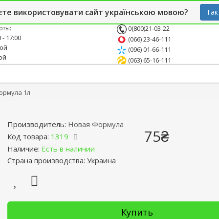
й блог
Опт
СТО
єте використовувати сайт українською мовою?
Так
оты:
0(800)21-03-22
 - 17:00
(066) 23-46-111
ной
(096) 01-66-111
ой
(063) 65-16-111
ормула 1л
Производитель:
Новая Формула
75₴
Код товара:
1319
Наличие:
Есть в наличии
Страна производства: Украина
Купить