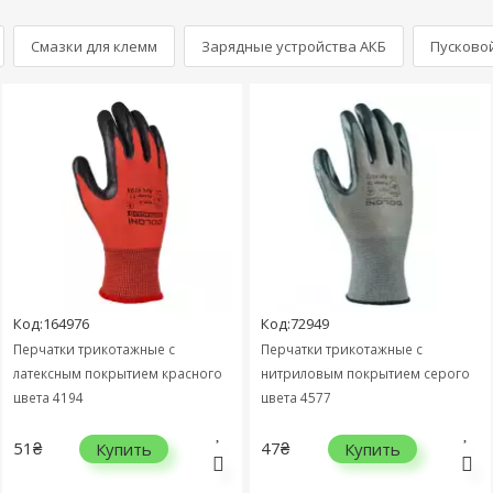
Смазки для клемм
Зарядные устройства АКБ
Пусково
Код:164976
Код:72949
Перчатки трикотажные с
Перчатки трикотажные с
латексным покрытием красного
нитриловым покрытием серого
цвета 4194
цвета 4577
51₴
47₴
Купить
Купить