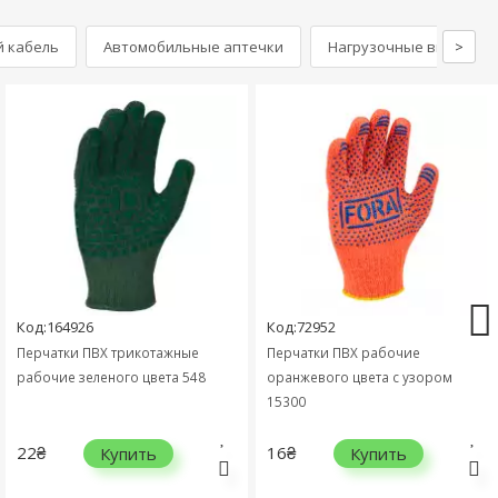
й кабель
Автомобильные аптечки
Нагрузочные вилки и т
>
Код:164926
Код:72952
Перчатки ПВХ трикотажные
Перчатки ПВХ рабочие
рабочие зеленого цвета 548
оранжевого цвета с узором
15300
22₴
16₴
Купить
Купить