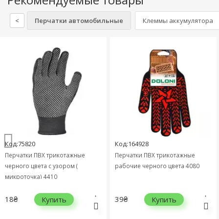
<
Перчатки автомобильные
Клеммы аккумулятора
Код:75820
Код:164928
Перчатки ПВХ трикотажные
Перчатки ПВХ трикотажные
черного цвета с узором (
рабочие черного цвета 4080
микроточка) 4410
18₴
39₴
Купить
Купить