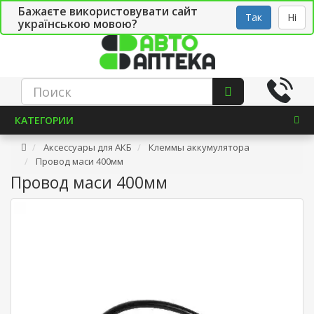
Бажаєте використовувати сайт
Рус
Укр
СТО
Так
Ні
українською мовою?
КАТЕГОРИИ
Аксессуары для АКБ
Клеммы аккумулятора
Провод маси 400мм
Провод маси 400мм