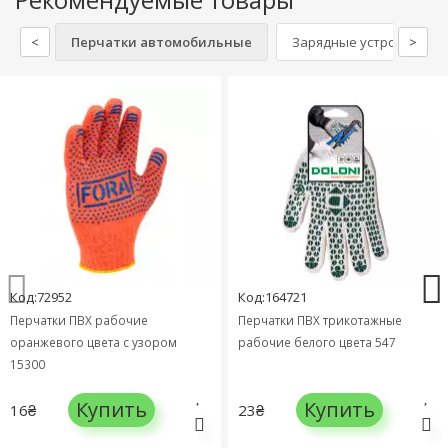
<
Перчатки автомобильные
Зарядные устройства А
>
Код:72952
Код:164721
Перчатки ПВХ рабочие
Перчатки ПВХ трикотажные
оранжевого цвета с узором
рабочие белого цвета 547
15300
Купить
Купить
16₴
23₴