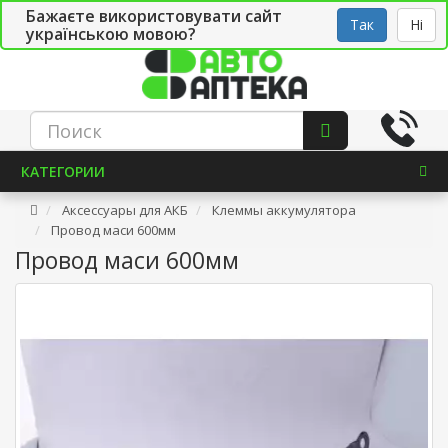
Бажаєте використовувати сайт
Рус
Укр
СТО
Так
Ні
українською мовою?
КАТЕГОРИИ
Аксессуары для АКБ
Клеммы аккумулятора
Провод маси 600мм
Провод маси 600мм