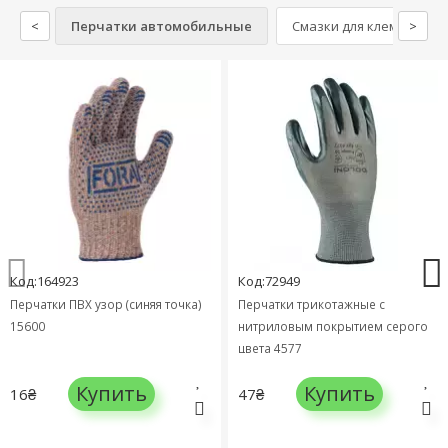
<
Перчатки автомобильные
Смазки для клемм
>
Код:164923
Код:72949
Перчатки ПВХ узор (синяя точка)
Перчатки трикотажные с
15600
нитриловым покрытием серого
цвета 4577
Купить
Купить
16₴
47₴