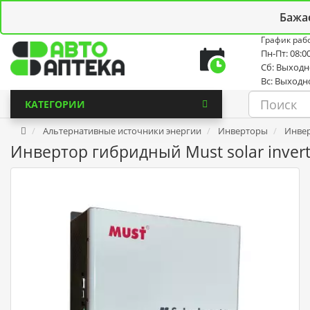
Личный кабинет
Закладки (0)
Корзина
Новостной
Бажа
График раб
Пн-Пт: 08:00
Сб: Выход
Вс: Выходн
КАТЕГОРИИ
Альтернативные источники энергии
Инверторы
Инвер
Инвертор гибридный Must solar inver