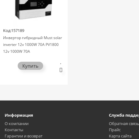
Код:157189
Инвертор гибридный Must solar
inverter 12v 1000W 70А PV1800
12v 1000W 70А
Купить
Информация
Служба подд
О компании
Обратная связ
Контакты
Прайс
Гарантии и возврат
Карта сайта