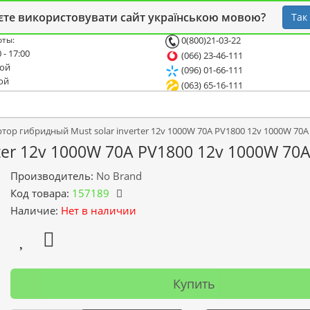
 блог
Опт
СТО
єте використовувати сайт українською мовою?
Так
оты:
0(800)21-03-22
 - 17:00
(066) 23-46-111
ной
(096) 01-66-111
ой
(063) 65-16-111
тор гибридный Must solar inverter 12v 1000W 70А PV1800 12v 1000W 70А
ter 12v 1000W 70А PV1800 12v 1000W 70
Производитель:
No Brand
Код товара:
157189
Наличие:
Нет в наличии
Купить