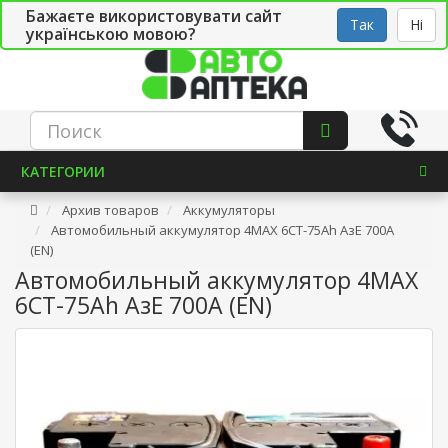
Бажаєте використовувати сайт
Рус
Укр
СТО
Так
Ні
українською мовою?
КАТЕГОРИИ
Архив товаров
Аккумуляторы
Автомобильный аккумулятор 4MAX 6СТ-75Ah АзЕ 700A
(EN)
Автомобильный аккумулятор 4MAX
6СТ-75Ah АзЕ 700A (EN)