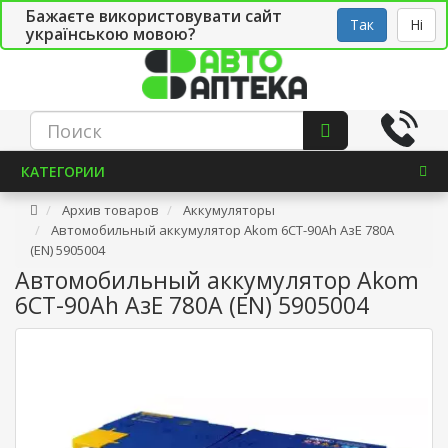
Бажаєте використовувати сайт
Рус
Укр
СТО
Так
Ні
українською мовою?
КАТЕГОРИИ
Архив товаров
Аккумуляторы
Автомобильный аккумулятор Akom 6СТ-90Ah АзЕ 780A
(EN) 5905004
Автомобильный аккумулятор Akom
6СТ-90Ah АзЕ 780A (EN) 5905004