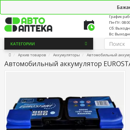
Личный кабинет
Закладки (0)
Корзина
Новостно
Бажа
График раб
Пн-Пт: 08:00
Сб: Выход
Вс: Выходн
КАТЕГОРИИ
Архив товаров
Аккумуляторы
Автомобильный аккумул
Автомобильный аккумулятор EUROSTAR