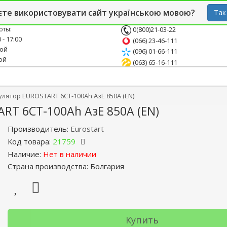
й блог
Опт
СТО
єте використовувати сайт українською мовою?
Так
оты:
0(800)21-03-22
 - 17:00
(066) 23-46-111
ной
(096) 01-66-111
ой
(063) 65-16-111
ятор EUROSTART 6СТ-100Ah АзЕ 850A (EN)
T 6СТ-100Ah АзЕ 850A (EN)
Производитель:
Eurostart
Код товара:
21759
Наличие:
Нет в наличии
Страна производства: Болгария
Купить