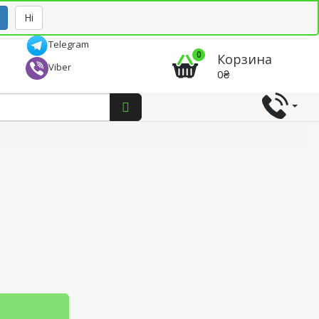
Рус
Укр
Ні
Telegram
0
Корзина
Viber
0₴