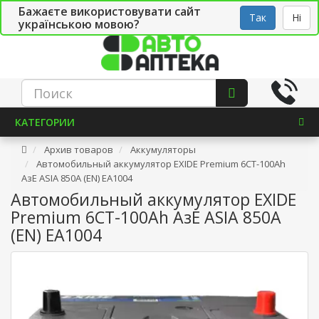
Бажаєте використовувати сайт
Рус
Укр
СТО
Так
Ні
українською мовою?
КАТЕГОРИИ
Архив товаров
Аккумуляторы
Автомобильный аккумулятор EXIDE Premium 6СТ-100Ah
АзЕ ASIA 850A (EN) EA1004
Автомобильный аккумулятор EXIDE
Premium 6СТ-100Ah АзЕ ASIA 850A
(EN) EA1004