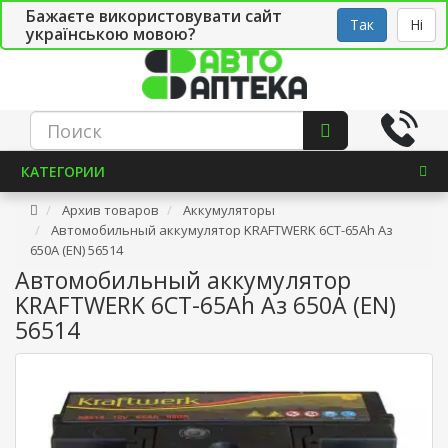
Бажаєте використовувати сайт
Рус
Укр
СТО
Так
Ні
українською мовою?
КАТЕГОРИИ
Архив товаров
Аккумуляторы
Автомобильный аккумулятор KRAFTWERK 6СТ-65Ah Аз
650A (EN) 56514
Автомобильный аккумулятор
KRAFTWERK 6СТ-65Ah Аз 650A (EN)
56514