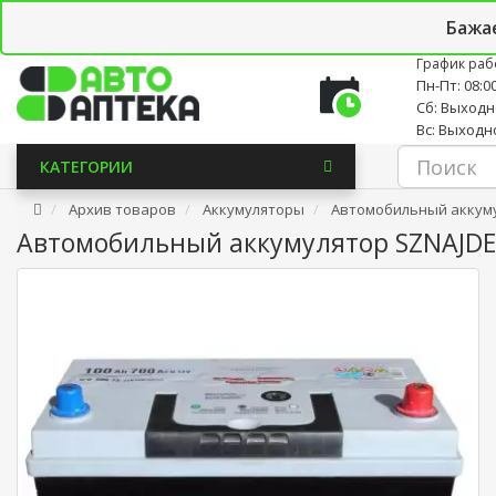
Личный кабинет
Закладки (0)
Корзина
Новостно
Бажа
График раб
Пн-Пт: 08:00
Сб: Выход
Вс: Выходн
КАТЕГОРИИ
Архив товаров
Аккумуляторы
Автомобильный аккумуля
Автомобильный аккумулятор SZNAJDER S