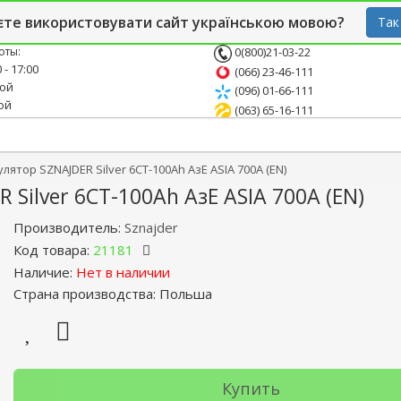
й блог
Опт
СТО
єте використовувати сайт українською мовою?
Так
оты:
0(800)21-03-22
 - 17:00
(066) 23-46-111
ной
(096) 01-66-111
ой
(063) 65-16-111
тор SZNAJDER Silver 6СТ-100Ah АзЕ ASIA 700A (EN)
ilver 6СТ-100Ah АзЕ ASIA 700A (EN)
Производитель:
Sznajder
Код товара:
21181
Наличие:
Нет в наличии
Страна производства: Польша
Купить