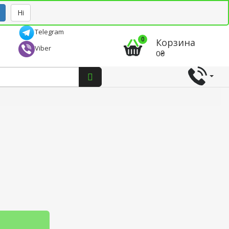
Рус
Укр
Ні
Telegram
0
Корзина
Viber
0₴