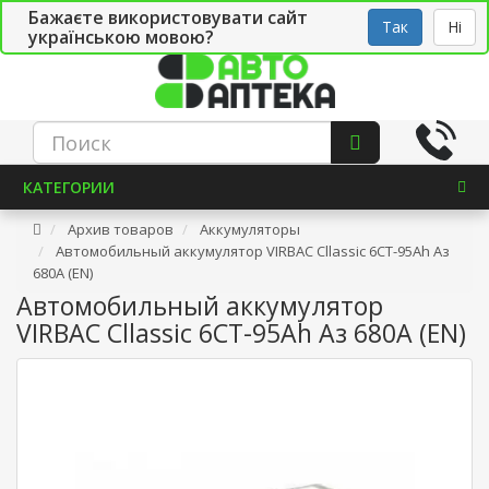
Бажаєте використовувати сайт
Рус
Укр
СТО
Так
Ні
українською мовою?
КАТЕГОРИИ
Архив товаров
Аккумуляторы
Автомобильный аккумулятор VIRBAC Cllassic 6СТ-95Ah Аз
680A (EN)
Автомобильный аккумулятор
VIRBAC Cllassic 6СТ-95Ah Аз 680A (EN)