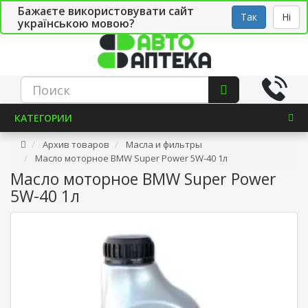
Бажаєте використовувати сайт
Рус
Укр
СТО
Так
Ні
українською мовою?
КАТЕГОРИИ
Архив товаров
Масла и фильтры
Масло моторное BMW Super Power 5W-40 1л
Масло моторное BMW Super Power
5W-40 1л