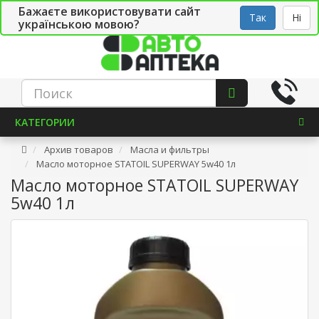
Бажаєте використовувати сайт
Рус
Укр
СТО
Так
Ні
українською мовою?
КАТЕГОРИИ
Архив товаров
Масла и фильтры
Масло моторное STATOIL SUPERWAY 5w40 1л
Масло моторное STATOIL SUPERWAY
5w40 1л