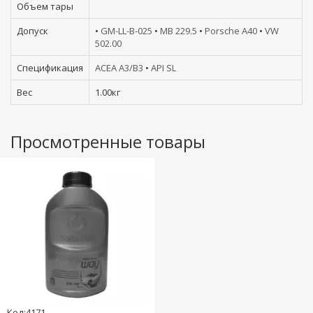
Объем тары
Допуск
•
GM-LL-B-025
•
MB 229.5
•
Porsche A40
•
VW
502.00
Спецификация
ACEA A3/B3
•
API SL
Вес
1.00кг
Просмотренные товары
Код:4171