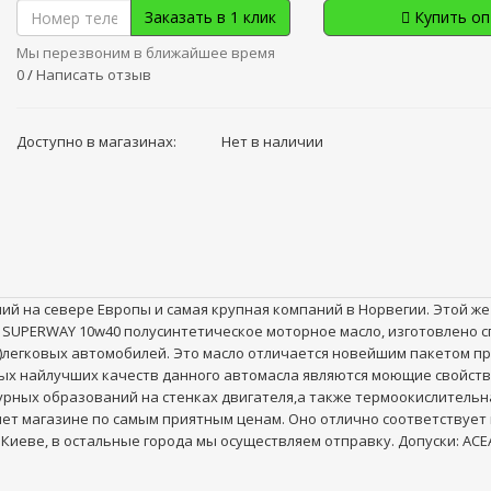
Заказать в 1 клик
Купить о
Мы перезвоним в ближайшее время
0
/
Написать отзыв
Доступно в магазинах:
Нет в наличии
й на севере Европы и самая крупная компаний в Норвегии. Этой 
L SUPERWAY 10w40 полусинтетическое моторное масло, изготовлено 
)легковых автомобилей. Это масло отличается новейшим пакетом п
мых найлучших качеств данного автомасла являются моющие свойств
ых образований на стенках двигателя,а также термоокислительна
ет магазине по самым приятным ценам. Оно отлично соответствует
иеве, в остальные города мы осуществляем отправку. Допуски: ACEA A