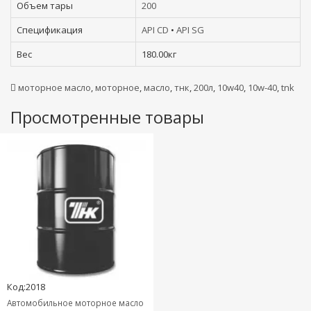
Объем тары
200
Спецификация
API CD
•
API SG
Вес
180.00кг
моторное масло
,
моторное
,
масло
,
тнк
,
200л
,
10w40
,
10w-40
,
tnk
Просмотренные товары
Код:2018
Автомобильное моторное масло