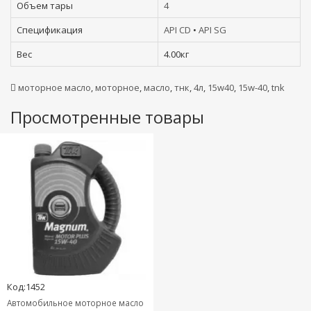
Объем тары
4
Спецификация
API CD
•
API SG
Вес
4.00кг
моторное масло
,
моторное
,
масло
,
тнк
,
4л
,
15w40
,
15w-40
,
tnk
Просмотренные товары
Код:1452
Автомобильное моторное масло