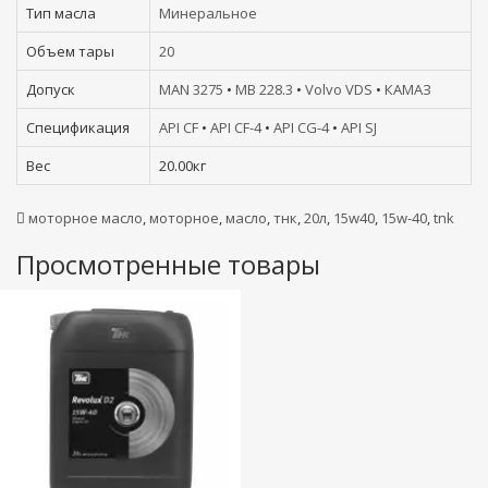
Тип масла
Минеральное
Объем тары
20
Допуск
MAN 3275
•
MB 228.3
•
Volvo VDS
•
КАМАЗ
Спецификация
API CF
•
API CF-4
•
API CG-4
•
API SJ
Вес
20.00кг
моторное масло
,
моторное
,
масло
,
тнк
,
20л
,
15w40
,
15w-40
,
tnk
Просмотренные товары