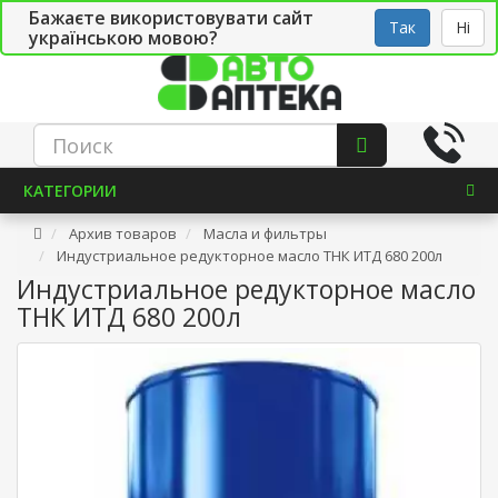
Бажаєте використовувати сайт
Рус
Укр
СТО
Так
Ні
українською мовою?
КАТЕГОРИИ
Архив товаров
Масла и фильтры
Индустриальное редукторное масло ТНК ИТД 680 200л
Индустриальное редукторное масло
ТНК ИТД 680 200л