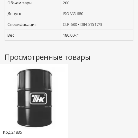
Объем тары
200
Допуск
ISO VG 680
Спецификация
CLP 680
•
DIN 51517/3
Вес
180.00кг
Просмотренные товары
Код:21835