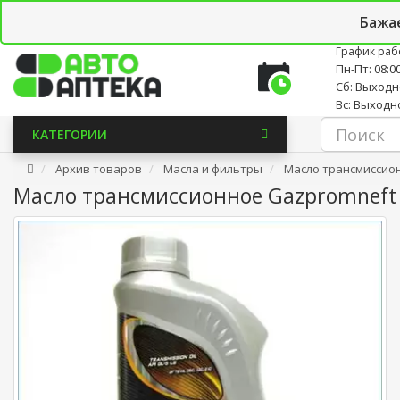
Личный кабинет
Закладки (0)
Корзина
Новостно
Бажа
График раб
Пн-Пт: 08:00
Сб: Выход
Вс: Выходн
КАТЕГОРИИ
Архив товаров
Масла и фильтры
Масло трансмиссион
Масло трансмиссионное Gazpromneft 