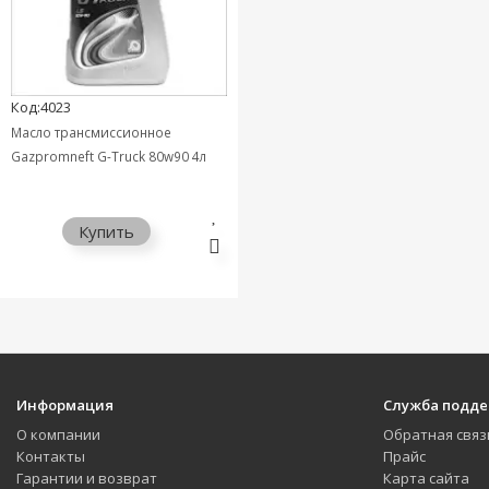
Код:4023
Масло трансмиссионное
Gazpromneft G-Truck 80w90 4л
Купить
Информация
Служба подд
О компании
Обратная связ
Контакты
Прайс
Гарантии и возврат
Карта сайта