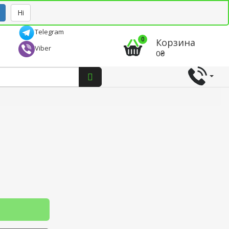
Рус
Укр
Ні
Telegram
0
Корзина
Viber
0₴