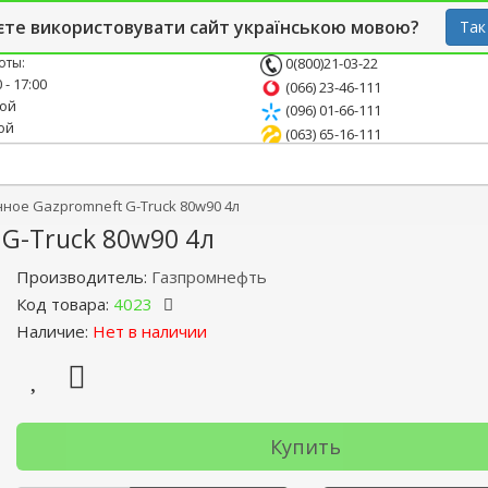
й блог
Опт
СТО
єте використовувати сайт українською мовою?
Так
оты:
0(800)21-03-22
 - 17:00
(066) 23-46-111
ной
(096) 01-66-111
ой
(063) 65-16-111
ное Gazpromneft G-Truck 80w90 4л
G-Truck 80w90 4л
Производитель:
Газпромнефть
Код товара:
4023
Наличие:
Нет в наличии
Купить