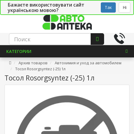
Бажаєте використовувати сайт
Рус
Укр
СТО
Так
Ні
українською мовою?
КАТЕГОРИИ
Архив товаров
Автохимия и уход за автомобилем
Тосол Rosorgsyntez (-25) 1л
Тосол Rosorgsyntez (-25) 1л