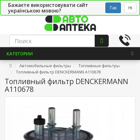
Бажаєте використовувати сайт
Рус
Укр
СТО
Так
Ні
українською мовою?
КАТЕГОРИИ
Автомобильные фильтры
Топливные фильтры
Топливный фильтр DENCKERMANN A110678
Топливный фильтр DENCKERMANN
A110678