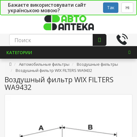
Бажаєте використовувати сайт
Рус
Укр
СТО
Так
Ні
українською мовою?
КАТЕГОРИИ
Автомобильные фильтры
Воздушные фильтры
Воздушный фильтр WIX FILTERS WA9432
Воздушный фильтр WIX FILTERS
WA9432