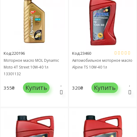
Код:220196
Код:23460
Моторное масло MOL Dynamic
Автомобильное моторное масло
Moto 4T Street 10W-40 1л
Alpine TS 10W-40 1л
13301132
Купить
Купить
355₴
320₴