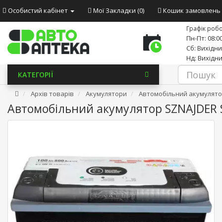
Особистий кабінет
Мої Закладки (0)
Кошик замовлень
Графік робо
Пн-Пт: 08:00
Сб: Вихідн
Нд: Вихідн
КАТЕГОРІЇ
Архів товарів
Акумулятори
Автомобільний акумулятор 
Автомобільний акумулятор SZNAJDER Si