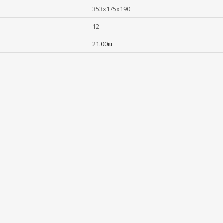
353x175x190
12
21.00кг