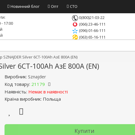
Новинний блог
Опт
СТО
ти:
0(800)21-03-22
 - 17:00
(066) 23-46-111
ий
(096) 01-66-111
ий
(063) 65-16-111
SZNAJDER Silver 6СТ-100Ah АзЕ 800A (EN)
lver 6СТ-100Ah АзЕ 800A (EN)
Виробник:
Sznajder
Код товару:
21179
Наявність:
Немає в наявності
Країна виробник: Польща
Купити