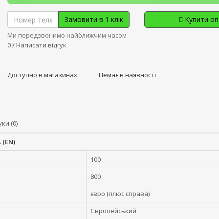
Замовити в 1 клік
Купити о
Ми передзвонимо найближчим часом
0
/
Написати відгук
Доступно в магазинах:
Немає в наявності
уки (0)
 (EN)
100
800
євро (плюс справа)
Європейський