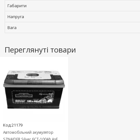
Габарити
Напруга
Вага
Переглянуті товари
Код:21179
Автомобільний акумулятор
SZNAJDER Silver 6СТ-100Ah АзЕ