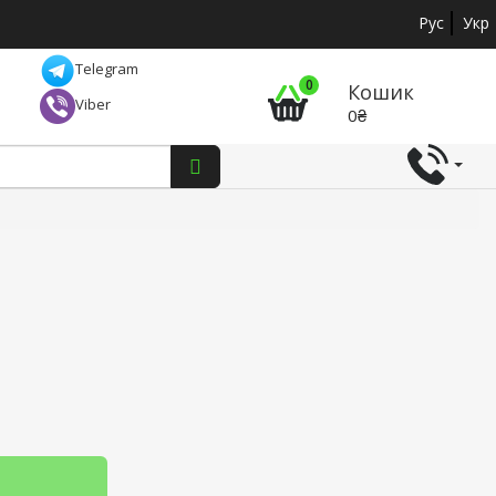
Рус
Укр
Telegram
0
Кошик
Viber
0₴