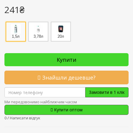
241₴
1,5л
3,78л
20л
Купити
Знайшли дешевше?
Замовити в 1 клік
Ми передзвонимо найближчим часом
Купити оптом
0
/
Написати відгук