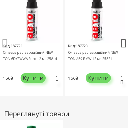
Код:187721
Код:187723
Олівець реставраційний NEW
Олівець реставраційний NEW
TON 6DYEWWA Ford 12 мл 25814
TON A89 BMW 12 мл 25821
Купити
Купити
156₴
156₴
Переглянуті товари