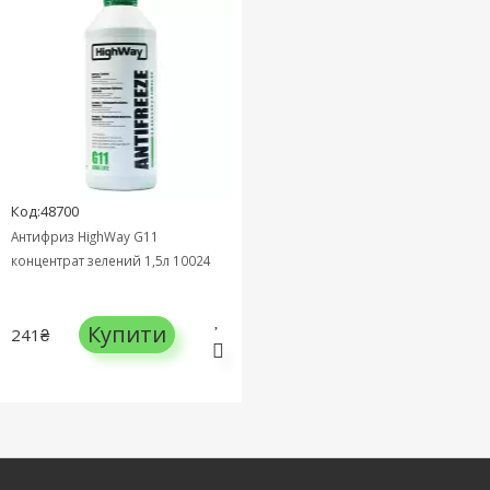
Код:48700
Антифриз HighWay G11
концентрат зелений 1,5л 10024
Купити
241₴