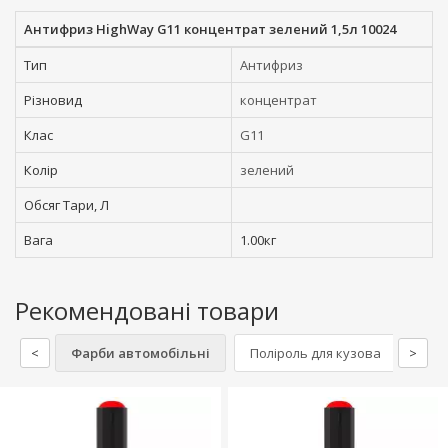
Антифриз HighWay G11 концентрат зелений 1,5л 10024
Тип
Антифриз
Різновид
концентрат
Клас
G11
Колір
зелений
Обсяг Тари, Л
Вага
1.00кг
Рекомендовані товари
<
Фарби автомобільні
Поліроль для кузова
>
Миюч